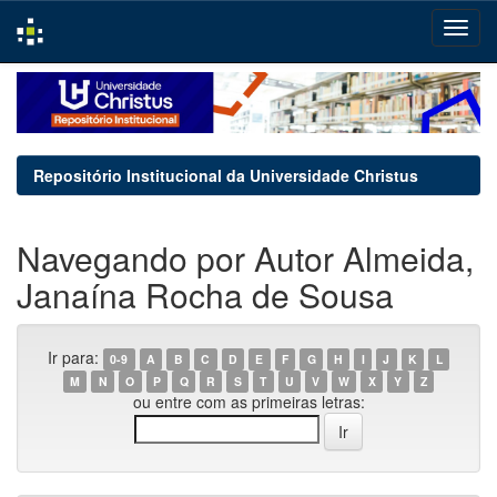
Skip
navigation
Repositório Institucional da Universidade Christus
Navegando por Autor Almeida,
Janaína Rocha de Sousa
Ir para:
0-9
A
B
C
D
E
F
G
H
I
J
K
L
M
N
O
P
Q
R
S
T
U
V
W
X
Y
Z
ou entre com as primeiras letras: