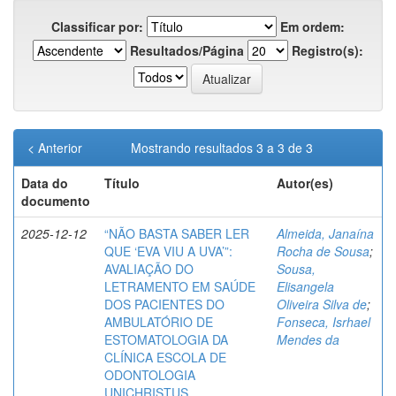
Classificar por:
Em ordem:
Resultados/Página
Registro(s):
< Anterior
Mostrando resultados 3 a 3 de 3
Data do
Título
Autor(es)
documento
2025-12-12
“NÃO BASTA SABER LER
Almeida, Janaína
QUE ‘EVA VIU A UVA’”:
Rocha de Sousa
;
AVALIAÇÃO DO
Sousa,
LETRAMENTO EM SAÚDE
Elisangela
DOS PACIENTES DO
Oliveira Silva de
;
AMBULATÓRIO DE
Fonseca, Isrhael
ESTOMATOLOGIA DA
Mendes da
CLÍNICA ESCOLA DE
ODONTOLOGIA
UNICHRISTUS