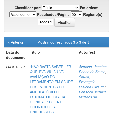
Classificar por:
Em ordem:
Resultados/Página
Registro(s):
< Anterior
Mostrando resultados 3 a 3 de 3
Data do
Título
Autor(es)
documento
2025-12-12
“NÃO BASTA SABER LER
Almeida, Janaína
QUE ‘EVA VIU A UVA’”:
Rocha de Sousa
;
AVALIAÇÃO DO
Sousa,
LETRAMENTO EM SAÚDE
Elisangela
DOS PACIENTES DO
Oliveira Silva de
;
AMBULATÓRIO DE
Fonseca, Isrhael
ESTOMATOLOGIA DA
Mendes da
CLÍNICA ESCOLA DE
ODONTOLOGIA
UNICHRISTUS