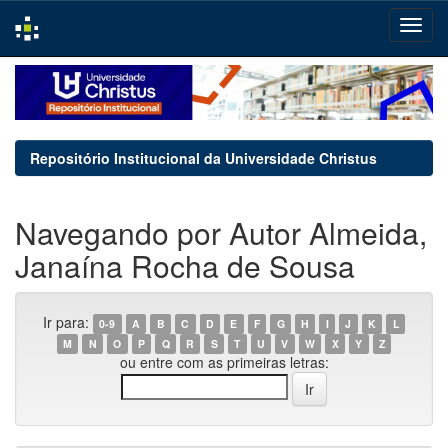
Skip
navigation
Repositório Institucional da Universidade Christus
Navegando por Autor Almeida,
Janaína Rocha de Sousa
Ir para:
0-9
A
B
C
D
E
F
G
H
I
J
K
L
M
N
O
P
Q
R
S
T
U
V
W
X
Y
Z
ou entre com as primeiras letras: