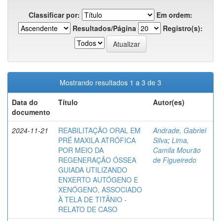
Classificar por:
Em ordem:
Resultados/Página
Registro(s):
Mostrando resultados 1 a 3 de 3
Data do
Título
Autor(es)
documento
2024-11-21
REABILITAÇÃO ORAL EM
Andrade, Gabriel
PRÉ MAXILA ATRÓFICA
Silva
;
Lima,
POR MEIO DA
Camila Mourão
REGENERAÇÃO ÓSSEA
de Figueiredo
GUIADA UTILIZANDO
ENXERTO AUTÓGENO E
XENÓGENO, ASSOCIADO
À TELA DE TITÂNIO -
RELATO DE CASO