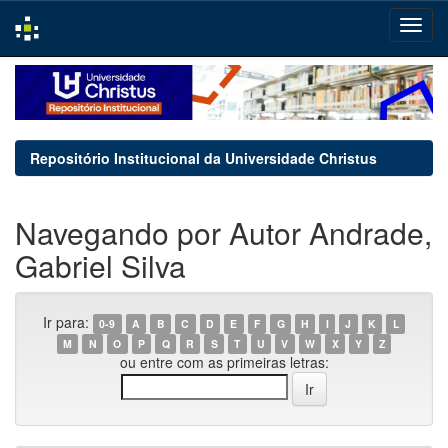
Skip
navigation
Repositório Institucional da Universidade Christus
Navegando por Autor Andrade,
Gabriel Silva
Ir para:
0-9
A
B
C
D
E
F
G
H
I
J
K
L
M
N
O
P
Q
R
S
T
U
V
W
X
Y
Z
ou entre com as primeiras letras: