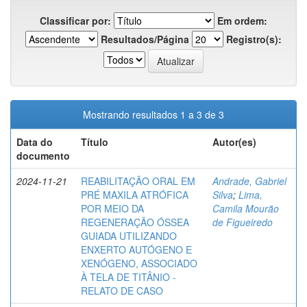
Classificar por:
Em ordem:
Resultados/Página
Registro(s):
Mostrando resultados 1 a 3 de 3
Data do
Título
Autor(es)
documento
2024-11-21
REABILITAÇÃO ORAL EM
Andrade, Gabriel
PRÉ MAXILA ATRÓFICA
Silva
;
Lima,
POR MEIO DA
Camila Mourão
REGENERAÇÃO ÓSSEA
de Figueiredo
GUIADA UTILIZANDO
ENXERTO AUTÓGENO E
XENÓGENO, ASSOCIADO
À TELA DE TITÂNIO -
RELATO DE CASO