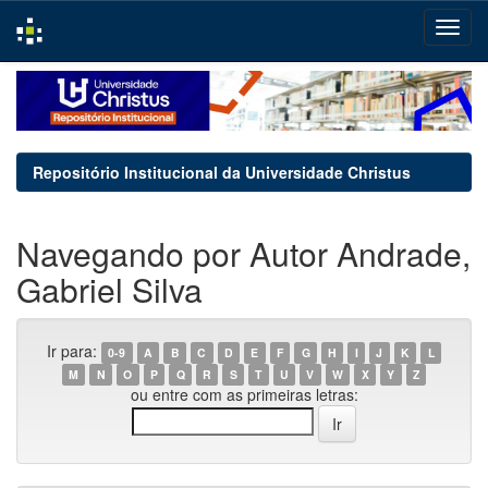
Skip
navigation
Repositório Institucional da Universidade Christus
Navegando por Autor Andrade,
Gabriel Silva
Ir para:
0-9
A
B
C
D
E
F
G
H
I
J
K
L
M
N
O
P
Q
R
S
T
U
V
W
X
Y
Z
ou entre com as primeiras letras: