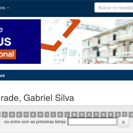
tos
tus
ade, Gabriel Silva
C
D
E
F
G
H
I
J
K
L
M
N
O
P
Q
R
S
T
U
ou entre com as primeiras letras: