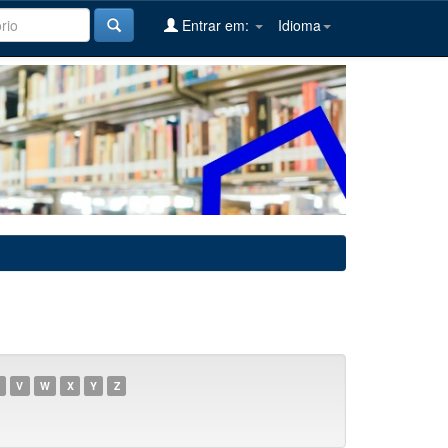
Entrar em:
Idioma
V
W
X
Y
Z