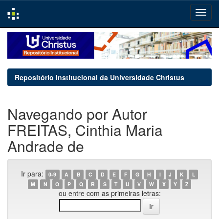
Skip
navigation
Repositório Institucional da Universidade Christus
Navegando por Autor
FREITAS, Cinthia Maria
Andrade de
Ir para:
0-9
A
B
C
D
E
F
G
H
I
J
K
L
M
N
O
P
Q
R
S
T
U
V
W
X
Y
Z
ou entre com as primeiras letras: