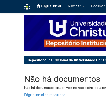
Página inicial
Navegar
Documen
Skip
navigation
Repositório Institucional da Universidade Chris
Não há documentos
Não há documentos disponíveis no repositório de acor
Página inicial do repositório