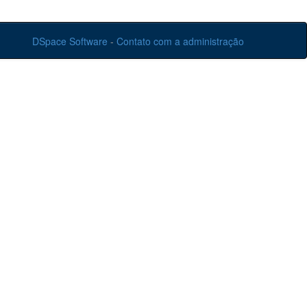
DSpace Software
-
Contato com a administração