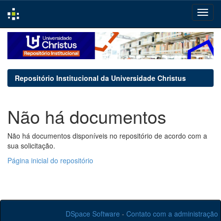
Skip
navigation
Repositório Institucional da Universidade Christus
Não há documentos
Não há documentos disponíveis no repositório de acordo com a
sua solicitação.
Página inicial do repositório
DSpace Software
-
Contato com a administração