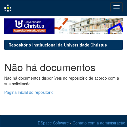
Skip
navigation
Repositório Institucional da Universidade Christus
Não há documentos
Não há documentos disponíveis no repositório de acordo com a
sua solicitação.
Página inicial do repositório
DSpace Software
-
Contato com a administração