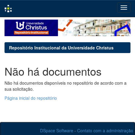
Skip
navigation
Repositório Institucional da Universidade Christus
Não há documentos
Não há documentos disponíveis no repositório de acordo com a
sua solicitação.
Página inicial do repositório
DSpace Software
-
Contato com a administração