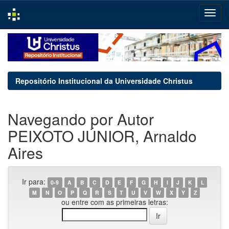
Skip
navigation
Repositório Institucional da Universidade Christus
Navegando por Autor
PEIXOTO JÚNIOR, Arnaldo
Aires
Ir para:
0-9
A
B
C
D
E
F
G
H
I
J
K
L
M
N
O
P
Q
R
S
T
U
V
W
X
Y
Z
ou entre com as primeiras letras: