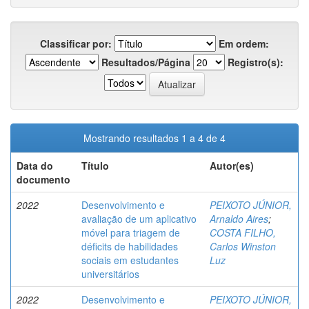
Classificar por:
Em ordem:
Resultados/Página
Registro(s):
Mostrando resultados 1 a 4 de 4
Data do
Título
Autor(es)
documento
2022
Desenvolvimento e
PEIXOTO JÚNIOR,
avaliação de um aplicativo
Arnaldo Aires
;
móvel para triagem de
COSTA FILHO,
déficits de habilidades
Carlos Winston
sociais em estudantes
Luz
universitários
2022
Desenvolvimento e
PEIXOTO JÚNIOR,