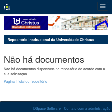
Skip
navigation
Repositório Institucional da Universidade Christus
Não há documentos
Não há documentos disponíveis no repositório de acordo com a
sua solicitação.
Página inicial do repositório
DSpace Software
-
Contato com a administração