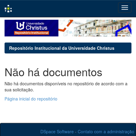
Skip
navigation
Repositório Institucional da Universidade Christus
Não há documentos
Não há documentos disponíveis no repositório de acordo com a
sua solicitação.
Página inicial do repositório
DSpace Software
-
Contato com a administração