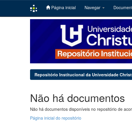
Página inicial
Navegar
Documen
Skip
navigation
Repositório Institucional da Universidade Chris
Não há documentos
Não há documentos disponíveis no repositório de acor
Página inicial do repositório