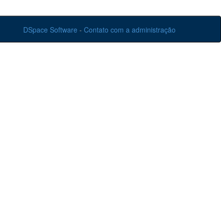
DSpace Software
-
Contato com a administração