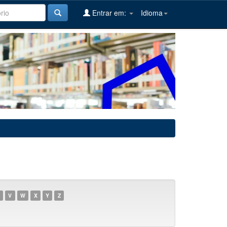
Entrar em:
Idioma
V
W
X
Y
Z