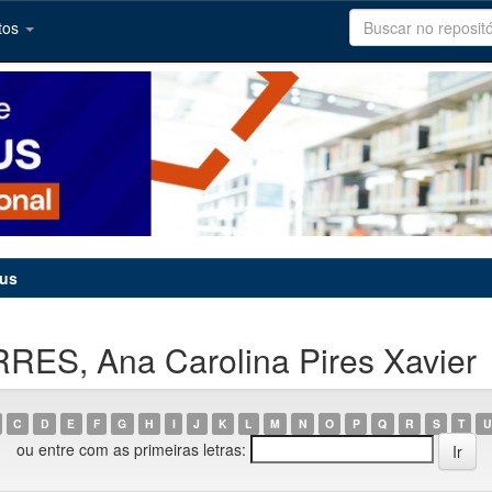
tos
tus
RES, Ana Carolina Pires Xavier
C
D
E
F
G
H
I
J
K
L
M
N
O
P
Q
R
S
T
U
ou entre com as primeiras letras: