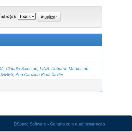
istro(s):
, Cláudia Sales de
;
LINS, Deborah Martins de
ORRES, Ana Carolina Pires Xavier
DSpace Software
-
Contato com a administração