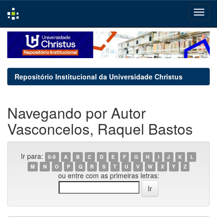
Skip
navigation
Repositório Institucional da Universidade Christus
Navegando por Autor
Vasconcelos, Raquel Bastos
Ir para:
0-9
A
B
C
D
E
F
G
H
I
J
K
L
M
N
O
P
Q
R
S
T
U
V
W
X
Y
Z
ou entre com as primeiras letras: