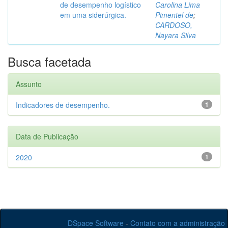
de desempenho logístico
Carolina Lima
em uma siderúrgica.
Pimentel de
;
CARDOSO,
Nayara Silva
Busca facetada
Assunto
Indicadores de desempenho.
1
Data de Publicação
2020
1
DSpace Software
-
Contato com a administração