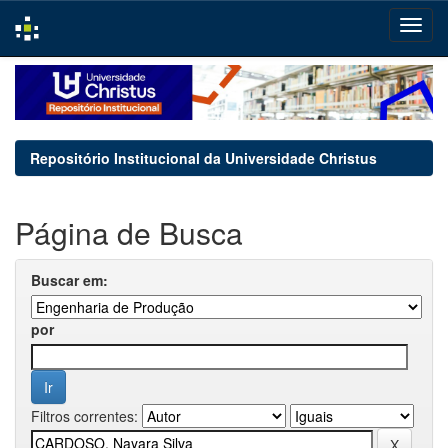
Skip
navigation
Repositório Institucional da Universidade Christus
Página de Busca
Buscar em:
por
Filtros correntes: