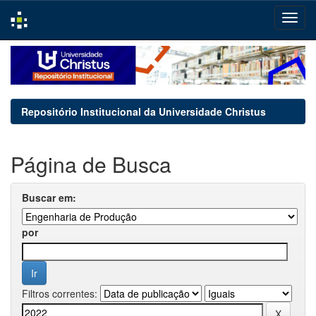
Skip
navigation
Repositório Institucional da Universidade Christus
Página de Busca
Buscar em:
por
Filtros correntes: