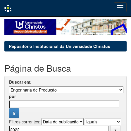
Skip
navigation
Repositório Institucional da Universidade Christus
Página de Busca
Buscar em:
por
Filtros correntes: