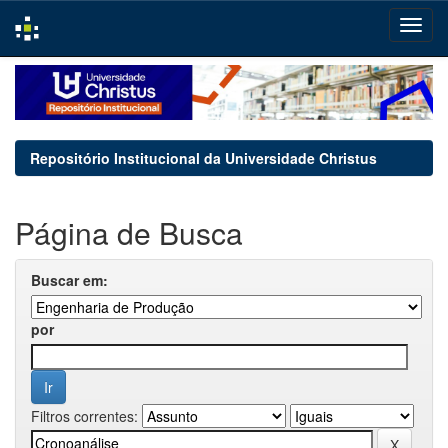
Skip
navigation
Repositório Institucional da Universidade Christus
Página de Busca
Buscar em:
por
Filtros correntes: