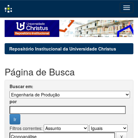
Skip
navigation
Repositório Institucional da Universidade Christus
Página de Busca
Buscar em:
por
Filtros correntes: