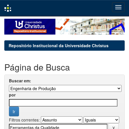
Skip
navigation
Repositório Institucional da Universidade Christus
Página de Busca
Buscar em:
por
Filtros correntes: