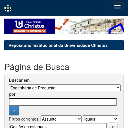
Skip
navigation
Repositório Institucional da Universidade Christus
Página de Busca
Buscar em:
por
Filtros correntes: