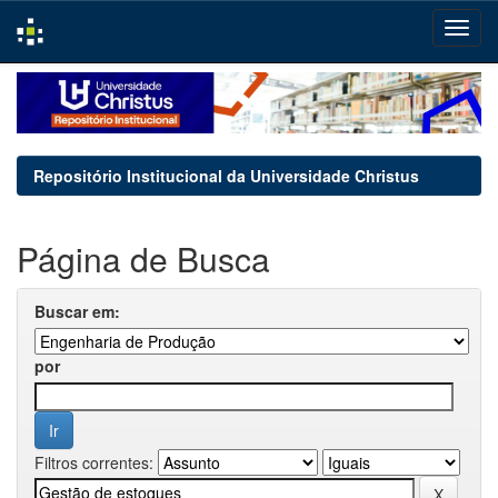
Skip
navigation
Repositório Institucional da Universidade Christus
Página de Busca
Buscar em:
por
Filtros correntes: