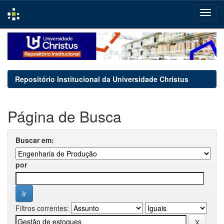
Skip
navigation
Repositório Institucional da Universidade Christus
Página de Busca
Buscar em:
por
Filtros correntes: