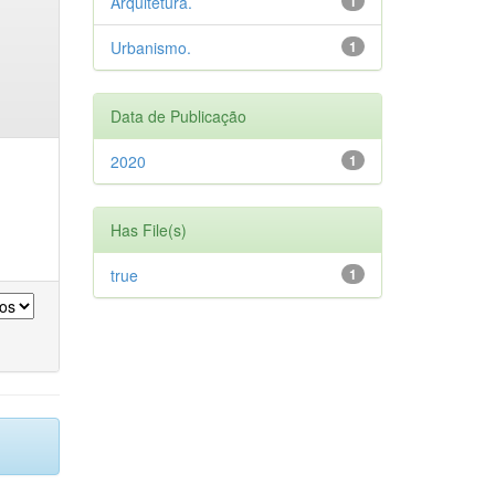
Arquitetura.
1
Urbanismo.
1
Data de Publicação
2020
1
Has File(s)
true
1