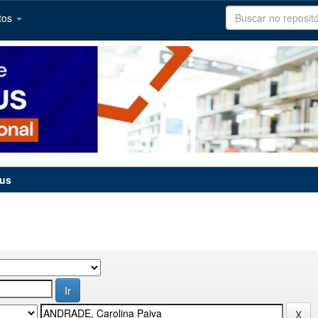
tos
tus