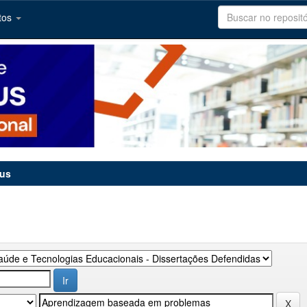
tos
tus