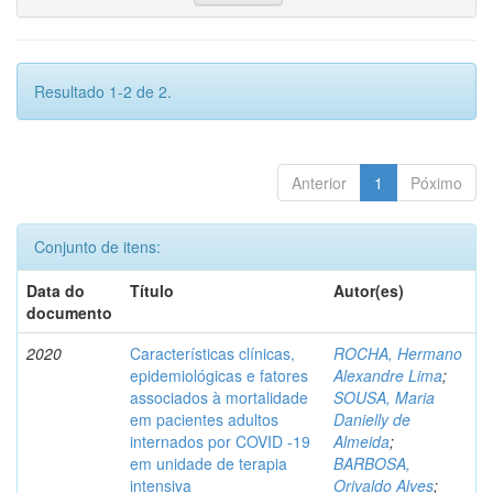
Resultado 1-2 de 2.
Anterior
1
Póximo
Conjunto de itens:
Data do
Título
Autor(es)
documento
2020
Características clínicas,
ROCHA, Hermano
epidemiológicas e fatores
Alexandre Lima
;
associados à mortalidade
SOUSA, Maria
em pacientes adultos
Danielly de
internados por COVID -19
Almeida
;
em unidade de terapia
BARBOSA,
intensiva
Orivaldo Alves
;