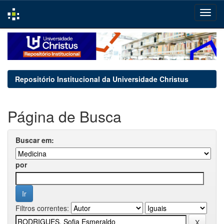
Skip
navigation
Repositório Institucional da Universidade Christus
Página de Busca
Buscar em:
por
Filtros correntes: