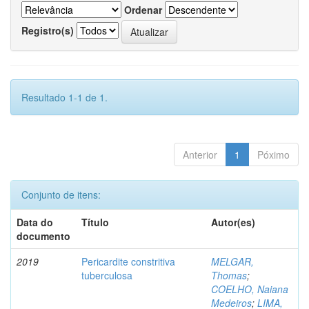
Ordenar
Registro(s)
Resultado 1-1 de 1.
Anterior
1
Póximo
Conjunto de itens:
Data do
Título
Autor(es)
documento
2019
Pericardite constritiva
MELGAR,
tuberculosa
Thomas
;
COELHO, Naiana
Medeiros
;
LIMA,