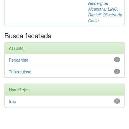
Neiberg de
Alcantara
;
LINO,
Danielli Oliveira da
Costa
Busca facetada
Assunto
Pericardite
1
Tuberculose
1
Has File(s)
true
1