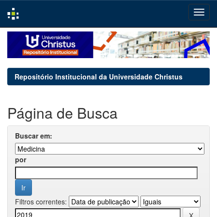
Skip
navigation
Repositório Institucional da Universidade Christus
Página de Busca
Buscar em:
por
Filtros correntes: