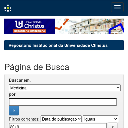
Skip
navigation
Repositório Institucional da Universidade Christus
Página de Busca
Buscar em:
por
Filtros correntes: