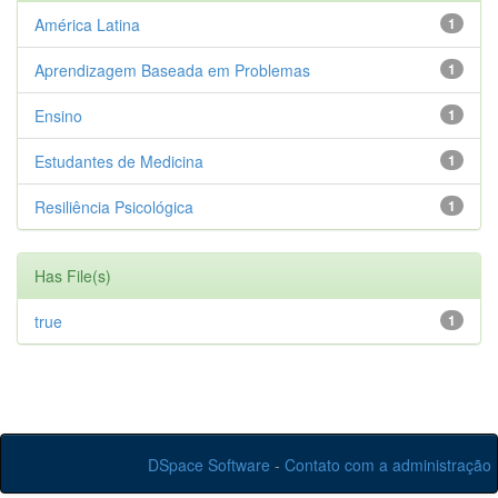
América Latina
1
Aprendizagem Baseada em Problemas
1
Ensino
1
Estudantes de Medicina
1
Resiliência Psicológica
1
Has File(s)
true
1
DSpace Software
-
Contato com a administração