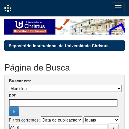
Skip
navigation
Repositório Institucional da Universidade Christus
Página de Busca
Buscar em:
por
Filtros correntes: