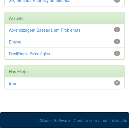
SÁ, Amanda Kubrusly de Miranda
1
Assunto
Aprendizagem Baseada em Problemas
1
Ensino
1
Resiliência Psicológica
1
Has File(s)
true
1
DSpace Software
-
Contato com a administração