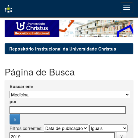
Skip
navigation
Repositório Institucional da Universidade Christus
Página de Busca
Buscar em:
por
Filtros correntes: