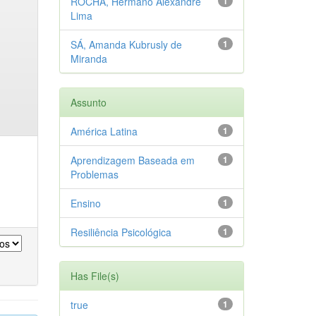
ROCHA, Hermano Alexandre
1
Lima
SÁ, Amanda Kubrusly de
1
Miranda
Assunto
América Latina
1
Aprendizagem Baseada em
1
Problemas
Ensino
1
Resiliência Psicológica
1
Has File(s)
true
1