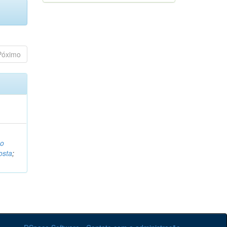
Póximo
o
osta
;