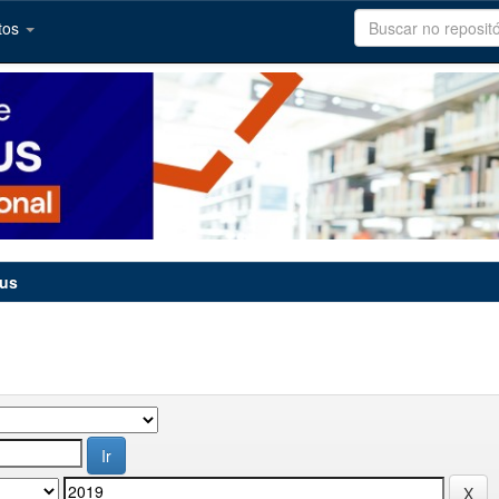
tos
tus