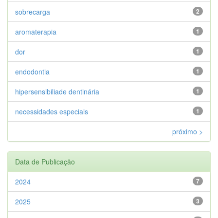
sobrecarga
2
aromaterapia
1
dor
1
endodontia
1
hipersensibiliade dentinária
1
necessidades especiais
1
próximo >
Data de Publicação
2024
7
2025
3