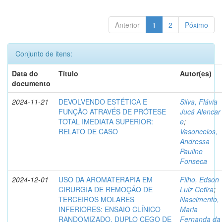
Anterior
1
2
Póximo
Conjunto de itens:
Data do
Título
Autor(es)
documento
2024-11-21
DEVOLVENDO ESTÉTICA E
Silva, Flávia
FUNÇÃO ATRAVÉS DE PRÓTESE
Jucá Alencar
TOTAL IMEDIATA SUPERIOR:
e
;
RELATO DE CASO
Vasoncelos,
Andressa
Paulino
Fonseca
2024-12-01
USO DA AROMATERAPIA EM
Filho, Edson
CIRURGIA DE REMOÇÃO DE
Luiz Cetira
;
TERCEIROS MOLARES
Nascimento,
INFERIORES: ENSAIO CLÍNICO
Maria
RANDOMIZADO, DUPLO CEGO DE
Fernanda da