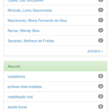
Lopes, Laiz Gonçalves
Miranda, Luma Vasconcelos
1
Nascimento, Maria Fernanda da Silva
1
Nemer, Wendy Silva
1
Sampaio, Matheus de Freitas
1
próximo >
Assunto
cuidadores
2
prótese total imediata
2
reabilitação oral
2
saúde bucal
2