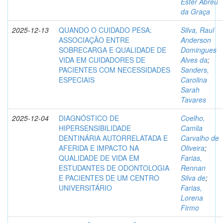
Ester Abreu
da Graça
2025-12-13
QUANDO O CUIDADO PESA:
Silva, Raul
ASSOCIAÇÃO ENTRE
Anderson
SOBRECARGA E QUALIDADE DE
Domingues
VIDA EM CUIDADORES DE
Alves da
;
PACIENTES COM NECESSIDADES
Sanders,
ESPECIAIS
Carolina
Sarah
Tavares
2025-12-04
DIAGNÓSTICO DE
Coelho,
HIPERSENSIBILIDADE
Camila
DENTINÁRIA AUTORRELATADA E
Carvalho de
AFERIDA E IMPACTO NA
Oliveira
;
QUALIDADE DE VIDA EM
Farias,
ESTUDANTES DE ODONTOLOGIA
Rennan
E PACIENTES DE UM CENTRO
Silva de
;
UNIVERSITÁRIO
Farias,
Lorena
Firmo