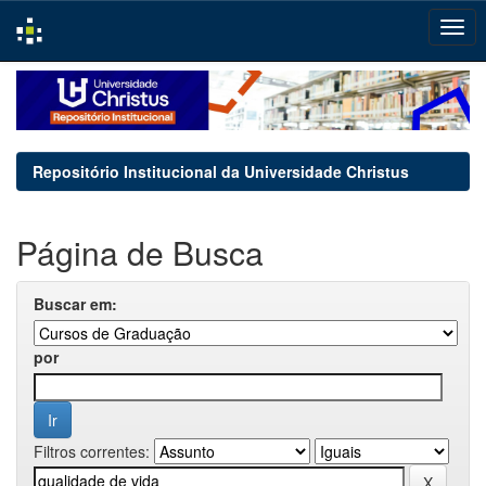
Skip
navigation
Repositório Institucional da Universidade Christus
Página de Busca
Buscar em:
por
Filtros correntes: