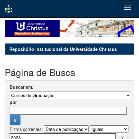
Skip
navigation
Repositório Institucional da Universidade Christus
Página de Busca
Buscar em:
por
Filtros correntes: