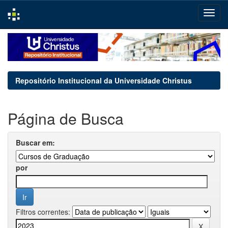
Skip
navigation
Repositório Institucional da Universidade Christus
Página de Busca
Buscar em:
por
Filtros correntes: