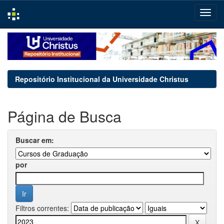
Skip
navigation
Repositório Institucional da Universidade Christus
Página de Busca
Buscar em:
por
Filtros correntes: