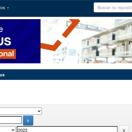
tos
tus