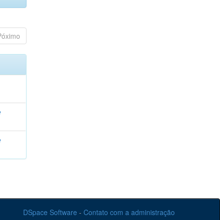
Póximo
e
e
DSpace Software
-
Contato com a administração