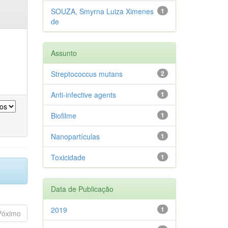
SOUZA, Smyrna Luiza Ximenes
1
de
Assunto
Streptococcus mutans
2
Anti-infective agents
1
Biofilme
1
Nanopartículas
1
Toxicidade
1
Data de Publicação
2019
1
Póximo