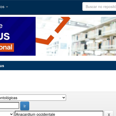
tos
tus