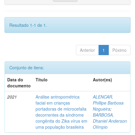
Resultado 1-1 de 1.
Anterior
1
Póximo
Conjunto de itens:
Data do
Título
Autor(es)
documento
2021
Análise antropométrica
ALENCAR,
facial em crianças
Phillipe Barbosa
portadoras de microcefalia
Nogueira
;
decorrentes da síndrome
BARBOSA,
congênita do Zika vírus em
Dhaniel Anderson
uma população brasileira
Olímpio