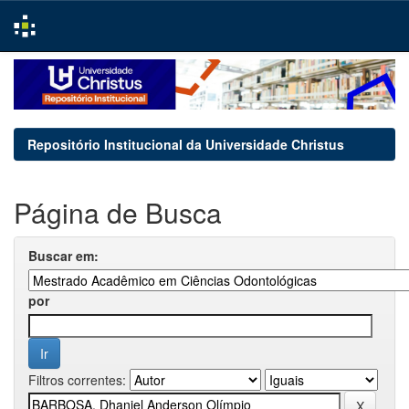
Skip
navigation
Repositório Institucional da Universidade Christus
Página de Busca
Buscar em:
por
Filtros correntes: