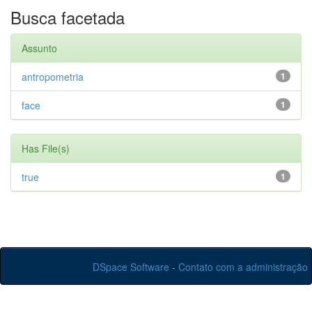
Busca facetada
Assunto
antropometria
1
face
1
Has File(s)
true
1
DSpace Software
-
Contato com a administração