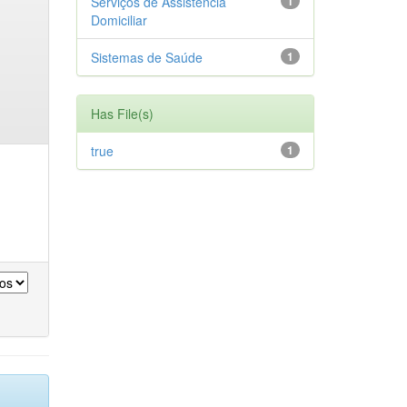
Serviços de Assistência
1
Domiciliar
Sistemas de Saúde
1
Has File(s)
true
1