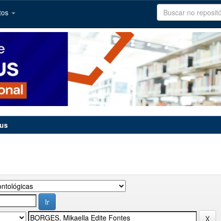
tos
tus