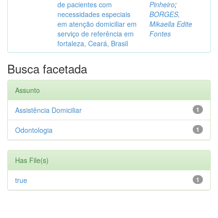
de pacientes com
Pinheiro
;
necessidades especiais
BORGES,
em atenção domiciliar em
Mikaella Edite
serviço de referência em
Fontes
fortaleza, Ceará, Brasil
Busca facetada
Assunto
Assistência Domiciliar
1
Odontologia
1
Has File(s)
true
1