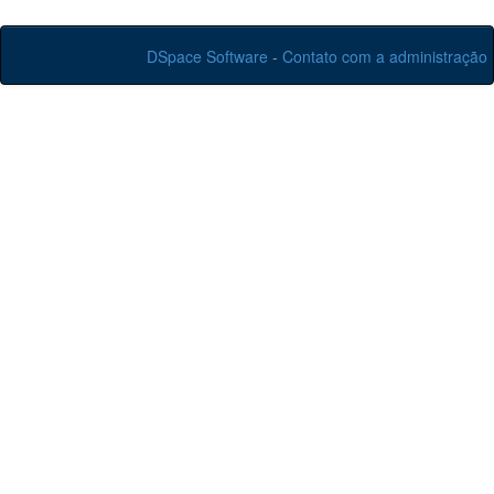
DSpace Software
-
Contato com a administração