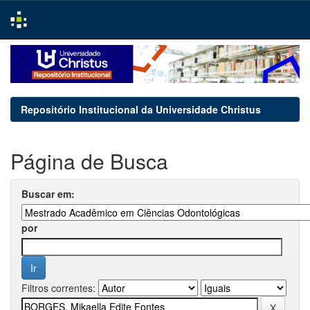
Skip
navigation
Repositório Institucional da Universidade Christus
Página de Busca
Buscar em:
por
Filtros correntes: