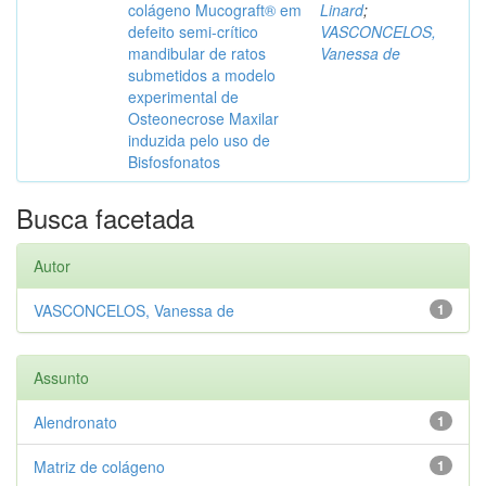
colágeno Mucograft® em
Linard
;
defeito semi-crítico
VASCONCELOS,
mandibular de ratos
Vanessa de
submetidos a modelo
experimental de
Osteonecrose Maxilar
induzida pelo uso de
Bisfosfonatos
Busca facetada
Autor
VASCONCELOS, Vanessa de
1
Assunto
Alendronato
1
Matriz de colágeno
1