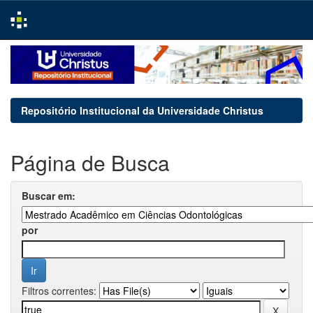
Skip
navigation
Repositório Institucional da Universidade Christus
Página de Busca
Buscar em:
por
Filtros correntes: