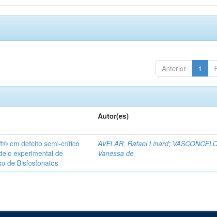
Anterior
1
Autor(es)
t® em defeito semi-crítico
AVELAR, Rafael Linard
;
VASCONCELO
delo experimental de
Vanessa de
so de Bisfosfonatos