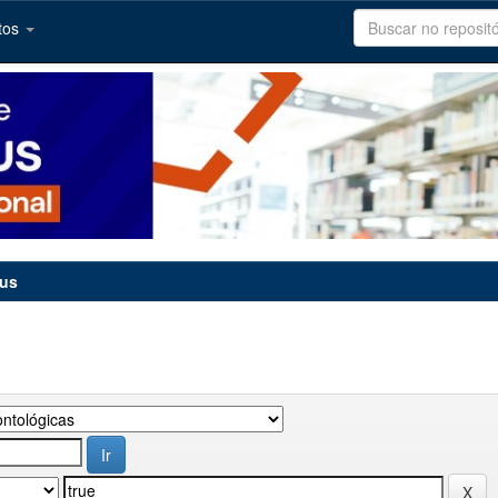
tos
tus