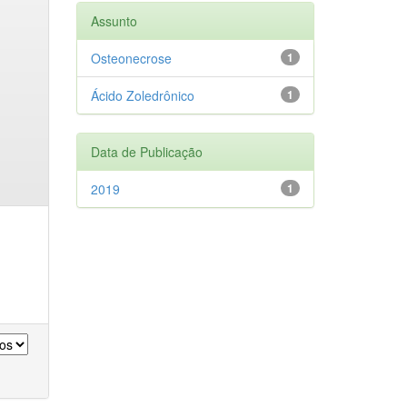
Assunto
Osteonecrose
1
Ácido Zoledrônico
1
Data de Publicação
2019
1