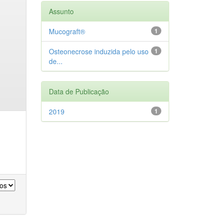
Assunto
Mucograft®
1
Osteonecrose induzida pelo uso
1
de...
Data de Publicação
2019
1