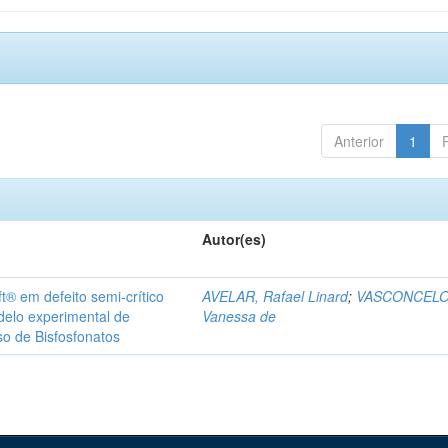
Anterior
1
Autor(es)
t® em defeito semi-crítico
AVELAR, Rafael Linard
;
VASCONCELO
delo experimental de
Vanessa de
so de Bisfosfonatos