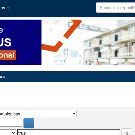
tos
tus