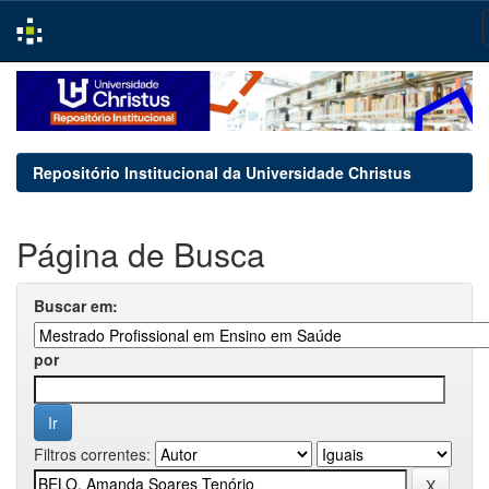
Skip
navigation
Repositório Institucional da Universidade Christus
Página de Busca
Buscar em:
por
Filtros correntes: