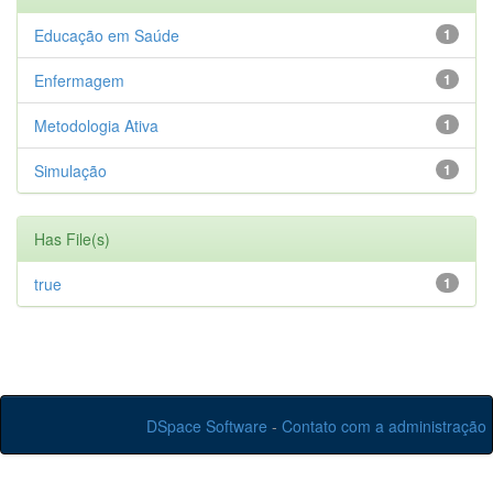
Educação em Saúde
1
Enfermagem
1
Metodologia Ativa
1
Simulação
1
Has File(s)
true
1
DSpace Software
-
Contato com a administração