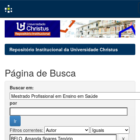
Skip
navigation
Repositório Institucional da Universidade Christus
Página de Busca
Buscar em:
por
Filtros correntes: