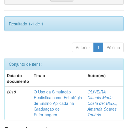
Resultado 1-1 de 1.
Anterior
1
Póximo
Conjunto de itens:
Data do
Título
Autor(es)
documento
2018
O Uso da Simulação
OLIVEIRA,
Realística como Estratégia
Claudia Maria
de Ensino Aplicada na
Costa de
;
BELO,
Graduação de
Amanda Soares
Enfermagem
Tenório