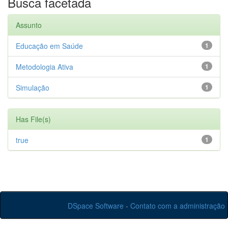
Busca facetada
Assunto
Educação em Saúde
1
Metodologia Ativa
1
Simulação
1
Has File(s)
true
1
DSpace Software
-
Contato com a administração