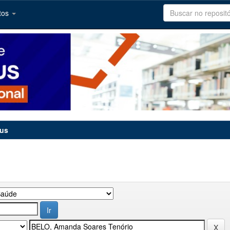
tos
tus