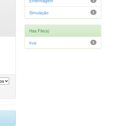
Enfermagem
1
Simulação
1
Has File(s)
true
1