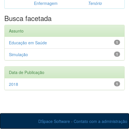
Enfermagem
Tenório
Busca facetada
Assunto
Educação em Saúde
1
Simulação
1
Data de Publicação
2018
1
DSpace Software
-
Contato com a administração