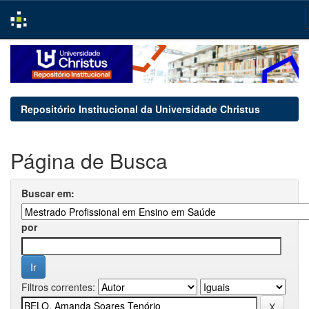
Skip
navigation
Repositório Institucional da Universidade Christus
Página de Busca
Buscar em:
por
Filtros correntes: