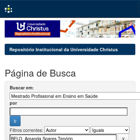
Skip
navigation
Repositório Institucional da Universidade Christus
Página de Busca
Buscar em:
por
Filtros correntes: