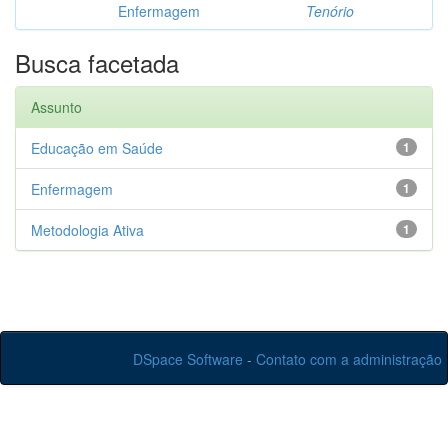
Enfermagem
Tenório
Busca facetada
Assunto
Educação em Saúde
1
Enfermagem
1
Metodologia Ativa
1
DSpace Software
-
Contato com a administração